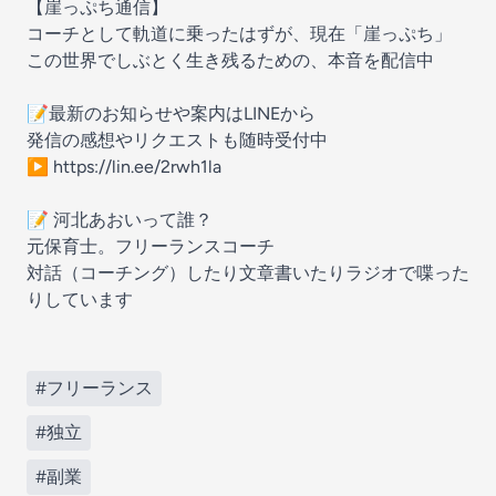
【崖っぷち通信】
コーチとして軌道に乗ったはずが、現在「崖っぷち」
この世界でしぶとく生き残るための、本音を配信中
📝最新のお知らせや案内はLINEから
発信の感想やリクエストも随時受付中
▶︎ https://lin.ee/2rwh1la
📝 河北あおいって誰？
元保育士。フリーランスコーチ
対話（コーチング）したり文章書いたりラジオで喋った
りしています
#フリーランス
#独立
#副業