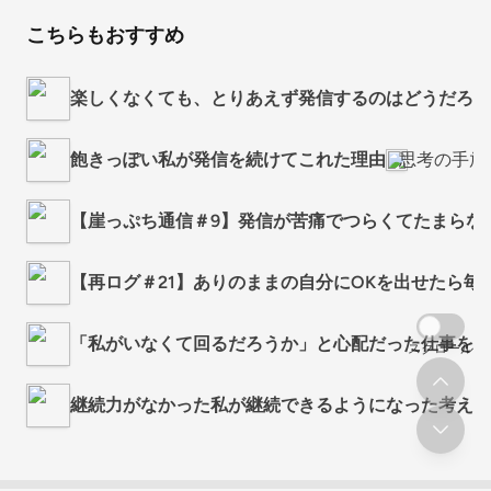
こちらもおすすめ
楽しくなくても、とりあえず発信するのはどうだろう
飽きっぽい私が発信を続けてこれた理由
思考の手放
【崖っぷち通信＃9】発信が苦痛でつらくてたまらな
【再ログ＃21】ありのままの自分にOKを出せたら毎
「私がいなくて回るだろうか」と心配だった仕事を、
スクロール
継続力がなかった私が継続できるようになった考え方