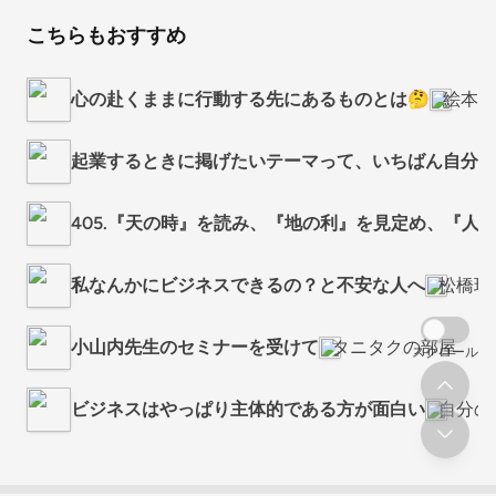
こちらもおすすめ
心の赴くままに行動する先にあるものとは🤔
絵本作
起業するときに掲げたいテーマって、いちばん自分に
405.『天の時』を読み、『地の利』を見定め、『人
私なんかにビジネスできるの？と不安な人へ
松橋瑞
小山内先生のセミナーを受けて
タニタクの部屋
スクロール
ビジネスはやっぱり主体的である方が面白い
自分の