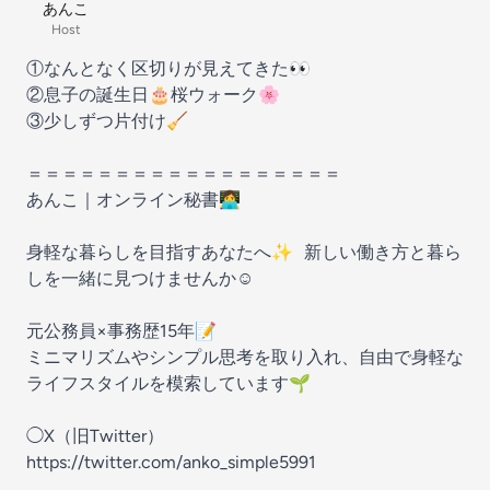
あんこ
Host
①なんとなく区切りが見えてきた👀
②息子の誕生日🎂桜ウォーク🌸
③少しずつ片付け🧹
＝＝＝＝＝＝＝＝＝＝＝＝＝＝＝＝＝＝
あんこ｜オンライン秘書👩‍💻
身軽な暮らしを目指すあなたへ✨ 新しい働き方と暮ら
しを一緒に見つけませんか☺️
元公務員×事務歴15年📝
ミニマリズムやシンプル思考を取り入れ、自由で身軽な
ライフスタイルを模索しています🌱
◯X（旧Twitter）
https://twitter.com/anko_simple5991