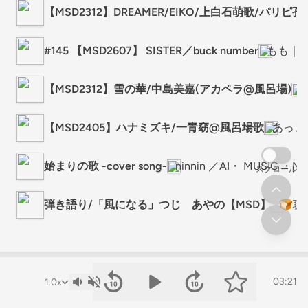
【MSD2312】DREAMER/EIKO/上白石萌歌/パリピ
#145 【MSD2607】 SISTER／buck number
もも｜
【MSD2312】雪の華/中島美嘉(アカペラ@風呂場)
【MSD2405】ハナミズキ/一青窈@風呂場歌
あっこ
始まりの歌 -cover song-
ninnin ／AI・ MUSIC ・NF
スクロール
弾き語り/「風になる」つじ あやの【MSD】
🍞
03:21