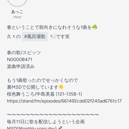
あっこ
Host
春ということで前向きになれそうな1曲を☘️
久々の
#風呂場歌
🛀です笑
春の歌/スピッツ
N00008471
楽曲申請済み
もう1曲歌ったのでせっかくなので
裏MSDで公開しています👇
桜色舞うころ/中島美嘉 (121-1358-1)
https://stand.fm/episodes/661492cdd02f245ad6761c17
〜〜〜〜〜〜〜〜〜〜〜〜〜〜〜〜〜〜〜〜
毎月11日に歌を配信しようという企画
MSD(Monthly song day)🎤