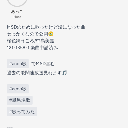
あっこ
Host
MSDのために歌ったけど没になった曲
せっかくなので公開🥹
桜色舞うころ/中島美嘉
121-1358-1 楽曲申請済み
#acco歌
でMSD含む
過去の歌関連放送見れます🎵
#acco歌
#風呂場歌
#歌ってみた
---