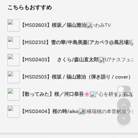
こちらもおすすめ
【MSD2603】桜坂／福山雅治
いわみTV
【MSD2312】雪の華/中島美嘉(アカペラ@風呂場)
【MSD2403】 さくら/森山直太郎
11/7ナスフェ
【MSD2503】桜坂 / 福山雅治（弾き語り / cover）
【歌ってみた】桜／河口恭吾🌸
『心を耕す』処方せ
スクロール
【MSD2404】桜の時/aiko
松橋瑞穂の本音解放ラジ