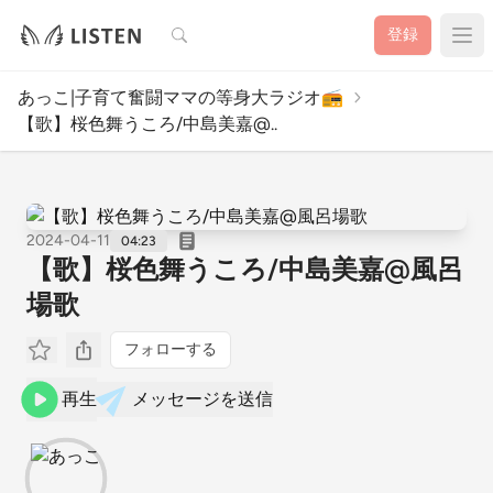
検索
登録
あっこ|子育て奮闘ママの等身大ラジオ📻
【歌】桜色舞うころ/中島美嘉@..
2024-04-11
04:23
【歌】桜色舞うころ/中島美嘉@風呂
場歌
フォローする
再生
メッセージを送信