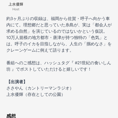
上水優輝
Host
約3ヶ月ぶりの収録は、福岡から佐賀・呼子へ向かう車
内にて。理想郷だと思っていた糸島が、実は「都会人が
求める自然」を演じているのではないかという仮説。
10万人規模の地方都市・唐津が持つ独特の「色気」と
は。呼子のイカを目指しながら、人生の「掴めなさ」を
クレーンゲームに例えて語ります。
番組へのご感想は、ハッシュタグ『
⁠⁠⁠⁠⁠⁠⁠⁠⁠⁠⁠⁠⁠⁠⁠⁠⁠⁠⁠⁠⁠⁠⁠⁠⁠⁠⁠⁠⁠⁠⁠⁠⁠⁠#21世紀の食いしん
坊⁠⁠⁠⁠⁠⁠⁠⁠⁠⁠⁠⁠⁠⁠⁠⁠⁠⁠⁠⁠⁠⁠⁠⁠⁠⁠⁠⁠⁠⁠⁠⁠⁠⁠
』でポストしていただけると嬉しいです！
【出演者】
ささやん（
⁠⁠⁠⁠⁠⁠⁠⁠⁠⁠⁠⁠⁠⁠⁠⁠⁠⁠⁠⁠⁠⁠⁠⁠⁠⁠⁠⁠⁠⁠⁠⁠⁠⁠⁠カントリーマンラジオ⁠⁠⁠⁠⁠⁠⁠⁠⁠⁠⁠⁠⁠⁠⁠⁠⁠⁠⁠⁠⁠⁠⁠⁠⁠⁠⁠⁠⁠⁠⁠
）
上水優輝（
⁠⁠⁠⁠⁠⁠⁠⁠⁠⁠⁠⁠⁠⁠⁠⁠⁠⁠⁠⁠⁠⁠⁠⁠⁠⁠⁠⁠⁠⁠⁠⁠⁠⁠⁠存在としての公園⁠⁠⁠⁠⁠⁠⁠⁠⁠⁠⁠⁠⁠⁠⁠⁠⁠⁠⁠⁠⁠⁠
）
感想