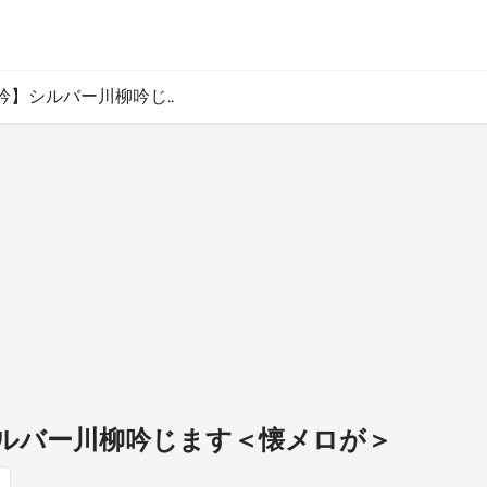
吟】シルバー川柳吟じ..
ルバー川柳吟じます＜懐メロが＞