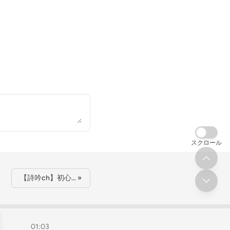
スクロール
【詩吟ch】初心… »
01:03