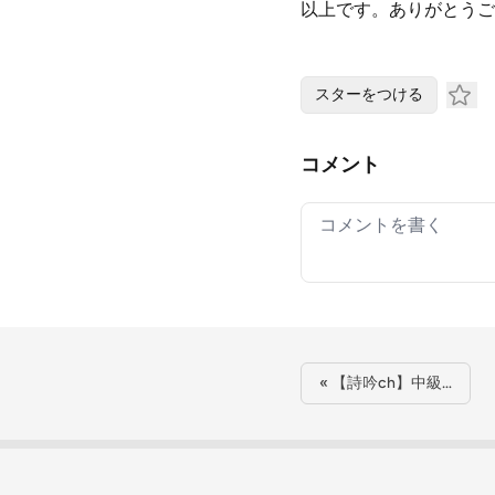
以上です。ありがとうご
スターをつける
コメント
Your comment
« 【詩吟ch】中級…