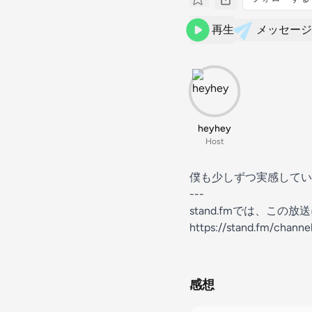
再生
メッセージ
heyhey
Host
僕も少しずつ実感してい
---
stand.fmでは、こ
https://stand.fm/chan
感想