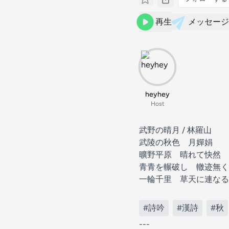
再生
メッセージ
heyhey
Host
武野の晴月 / 林羅山
武陵の秋色 月嬋娟
曠野平原 晴れて快然
青青を輾破し 轍迹無く
一輪千里 草天に連なる
#詩吟
#漢詩
#秋
---