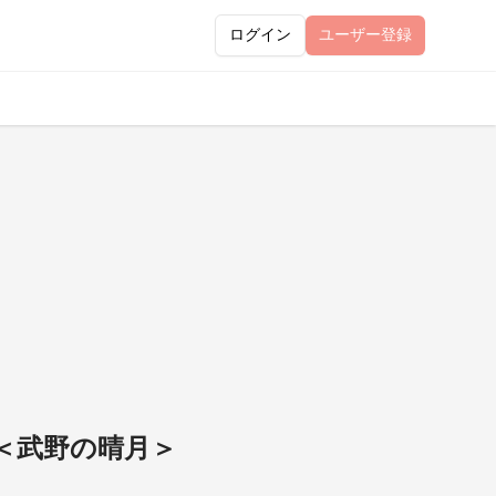
ログイン
ユーザー
登録
＜武野の晴月＞