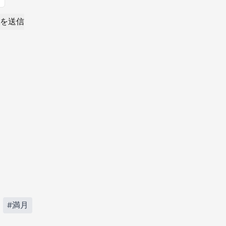
を送信
#満月