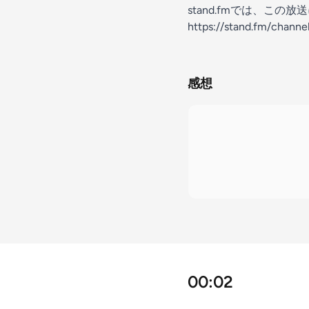
stand.fmでは、こ
https://stand.fm/chan
感想
00:02