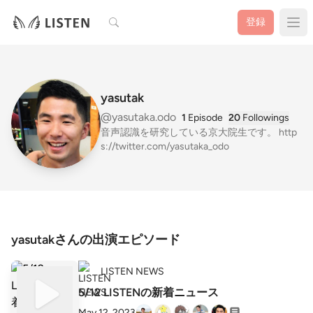
検索
登録
yasutak
@yasutaka.odo
1
Episode
20
Followings
音声認識を研究している京大院生です。 http
s://twitter.com/yasutaka_odo
yasutakさんの出演エピソード
LISTEN NEWS
5/12 LISTENの新着ニュース
May 12, 2023