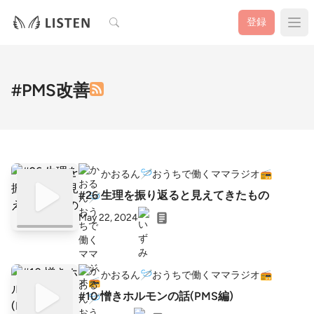
検索
登録
#PMS改善
かおるん🪡おうちで働くママラジオ📻
#26 生理を振り返ると見えてきたもの
May 22, 2024
かおるん🪡おうちで働くママラジオ📻
#10 憎きホルモンの話(PMS編)