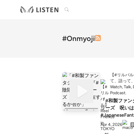
検索
#Onmyoji
【#リルパル】Re
て、語って
Watch, Talk,
Podcast.
「#和製ファン
リーズ 呪い
#JapaneseFant
Spells, Spirits
Apr 4, 2026