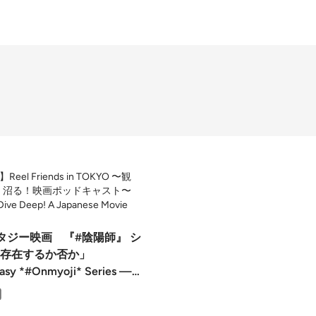
el Friends in TOKYO 〜観
、沼る！映画ポッドキャスト〜
 Dive Deep! A Japanese Movie
タジー映画 『#陰陽師』 シ
は存在するか否か」
asy *#Onmyoji* Series —
, and the Question of Curses