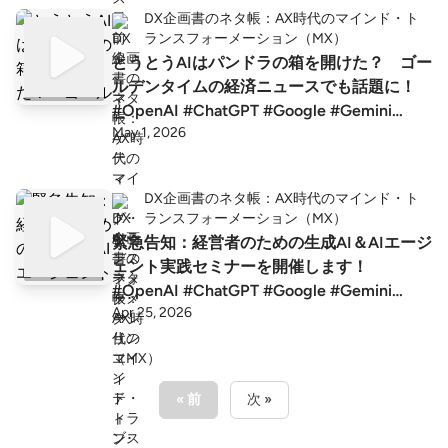
DX企画書のネタ帳：AX時代のマインド・ト
ランスフォーメーション（MX）
とうとうAIはパンドラの箱を開けた？ ゴー
ルデンタイムの経済ニュースでも話題に！
#OpenAI #ChatGPT #Google #Gemini
May 1, 2026
#Anthropic #claude
DX企画書のネタ帳：AX時代のマインド・ト
ランスフォーメーション（MX）
緊急告知：経営者のための生成AI＆AIエージ
ェント実践セミナーを開催します！
#OpenAI #ChatGPT #Google #Gemini
Apr 25, 2026
#Anthropic #claude
« 前
次 »