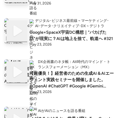
May 31, 2026
デジタル･ビジネス最前線 ~ マーケティング･
AI･データ･クリエイティブ･DX ~ デジトラ
Google×SpaceX宇宙DC構想｜"バカげた
話"が現実に？AIは地上を捨て、軌道へ #321
May 23, 2026
DX企画書のネタ帳：AX時代のマインド・ト
ランスフォーメーション（MX）
【超優良！】経営者のための生成AI＆AIエー
ジェント実践セミナーを開催しました。
#OpenAI #ChatGPT #Google #Gemini
May 23, 2026
#Anthropic #claude
AIがAIのニュースを語る番組