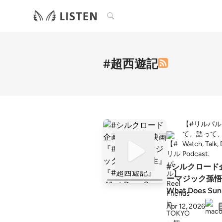
検索
#超西遊記
【#リルパル】Re
て、語って
Watch, Talk,
Podcast.
#シルクロード
ーマジック孫悟
What Does Sun
The Monkey Kin
Apr 12, 2026
Up