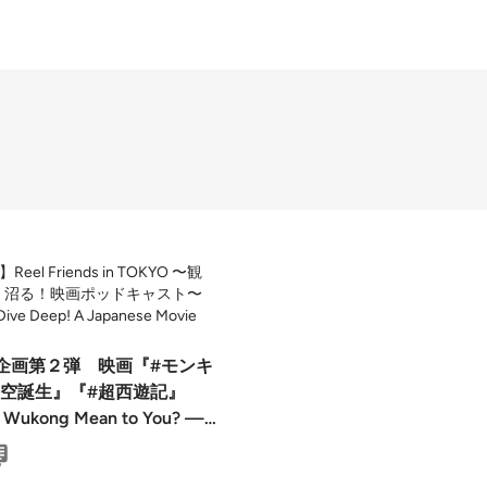
el Friends in TOKYO 〜観
、沼る！映画ポッドキャスト〜
 Dive Deep! A Japanese Movie
企画第２弾 映画『#モンキ
空誕生』『#超西遊記』
 Wukong Mean to You? —
g and the Mirrors We Hold