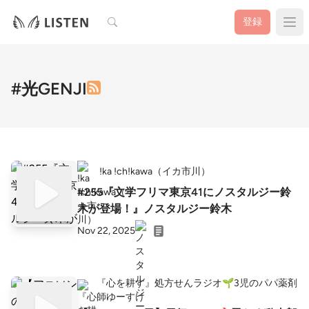
検索
登録
#光GENJI
!ka !ch!kawa（イカ市川）
#255『文学フリマ東京41にノスタルジー鈴
木が登場！』ノスタルジー鈴木
Nov 22, 2025
『心を耕す』処方せんラジオ🌱3児のパパ薬剤
師ゆーすけ