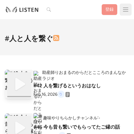
検索
登録
#人と人を繋ぐ
助産師りおまるのからだとこころのまんなか
ラジオ
#42 人を繋げるというおはなし
Feb 16, 2026
趣味やりちらかしチャンネル´-
#46 今も昔も繋いでもらってたご縁の話