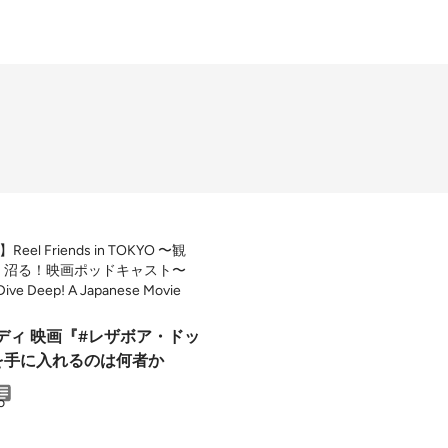
el Friends in TOKYO 〜観
、沼る！映画ポッドキャスト〜
 Dive Deep! A Japanese Movie
ディ 映画『#レザボア・ドッ
を手に入れるのは何者か