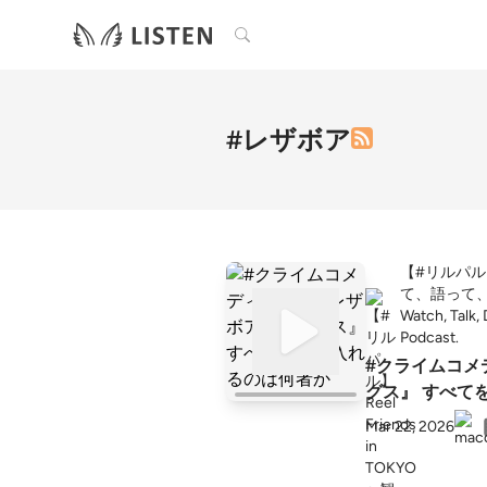
検索
#レザボア
【#リルパル】Re
て、語って
Watch, Talk,
Podcast.
#クライムコメ
グス』 すべて
Mar 22, 2026