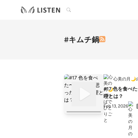
検索
#キムチ鍋
心美の月🌙
#17 色を食べ
理とは？
Feb 13, 2026