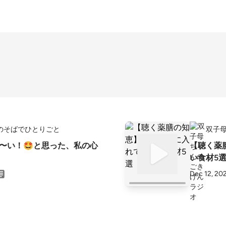
のそばでひとりごと
双子
た〜い！🤩と思った、私の心
【聴く薬
い食材5
Dec 12, 20