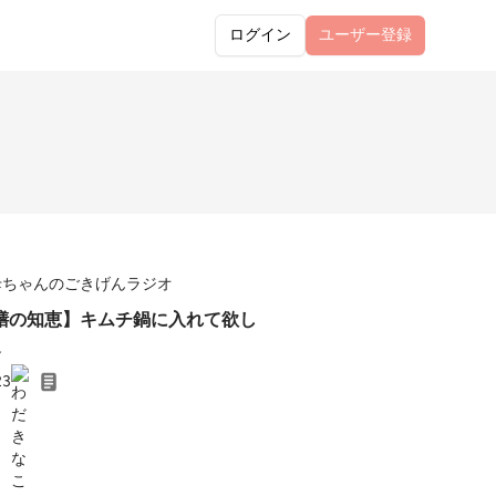
ログイン
ユーザー
登録
母ちゃんのごきげんラジオ
膳の知恵】キムチ鍋に入れて欲し
選
23