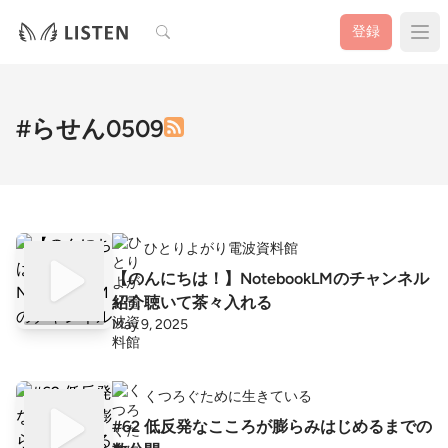
検索
登録
#らせん0509
ひとりよがり電波資料館
【のんにちは！】NotebookLMのチャンネル
紹介聴いて茶々入れる
May 9, 2025
くつろぐために生きている
#62 低反発なこころが膨らみはじめるまでの