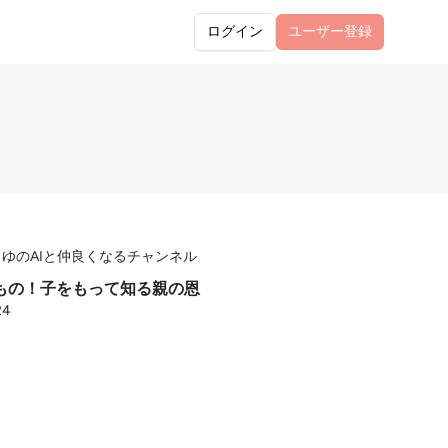
ログイン
ユーザー
登録
ゆのAIと仲良くなるチャンネル
もの！子をもって知る親の恩
24