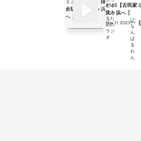
#145【古民
比ヶ浜へ🚶‍♀️
Mar 11, 2023