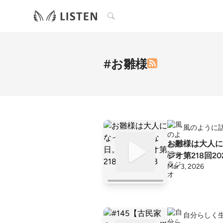
検索
#お雛様
風のように
お雛様は大人に
ジオ第218回202
Mar 3, 2026
自分らしく