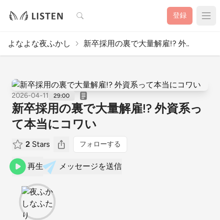
検索
登録
よなよな夜ふかし
新卒採用の裏で大量解雇!? 外..
2026-04-11
29:00
新卒採用の裏で大量解雇!? 外資系っ
て本当にコワい
2
Stars
フォローする
再生
メッセージを送信