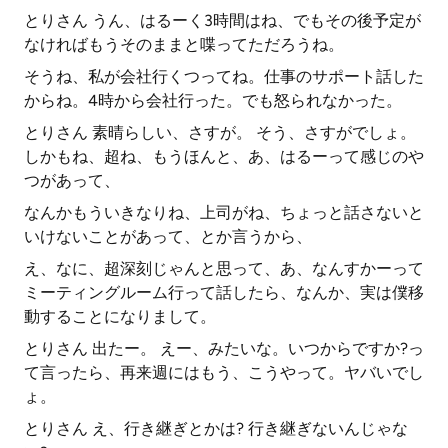
とりさん うん、はるーく3時間はね、でもその後予定が
なければもうそのままと喋ってただろうね。
そうね、私が会社行くつってね。仕事のサポート話した
からね。4時から会社行った。でも怒られなかった。
とりさん 素晴らしい、さすが。 そう、さすがでしょ。
しかもね、超ね、もうほんと、あ、はるーって感じのや
つがあって、
なんかもういきなりね、上司がね、ちょっと話さないと
いけないことがあって、とか言うから、
え、なに、超深刻じゃんと思って、あ、なんすかーって
ミーティングルーム行って話したら、なんか、実は僕移
動することになりまして。
とりさん 出たー。 えー、みたいな。いつからですか?っ
て言ったら、再来週にはもう、こうやって。ヤバいでし
ょ。
とりさん え、行き継ぎとかは? 行き継ぎないんじゃな