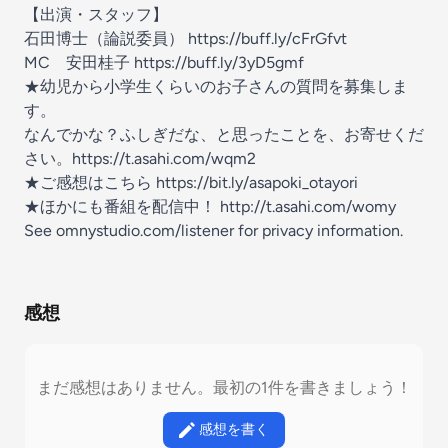
【出演・スタッフ】
石田博士（論説委員）
https://buff.ly/cFrGfvt
MC 安田桂子
https://buff.ly/3yD5gmf
★幼児から小学生くらいのお子さんの質問を募集しま
す。
なんでかな？ふしぎだな、と思ったことを、お寄せくだ
さい。
https://t.asahi.com/wqm2
★ご感想はこちら
https://bit.ly/asapoki_otayori
★ほかにも番組を配信中！
http://t.asahi.com/womy
See
omnystudio.com/listener
for privacy information.
感想
まだ感想はありません。最初の1件を書きましょう！
感想を書く