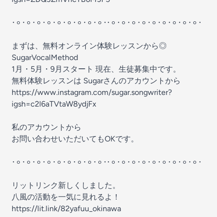
𐄁𐄙𐄁𐄙𐄁𐄙𐄁𐄙𐄁𐄙𐄁𐄙𐄁𐄙𐄁𐄙𐄁𐄙𐄁𐄁𐄙𐄁𐄙𐄁𐄙𐄁𐄙𐄁𐄙𐄁𐄙𐄁𐄙𐄁𐄙𐄁𐄙𐄁
まずは、無料オンライン体験レッスンから◎
SugarVocalMethod
1月・5月・9月スタート 現在、生徒募集中です。
無料体験レッスンは Sugarさんのアカウントから
https://www.instagram.com/sugar.songwriter?
igsh=c2l6aTVtaW8ydjFx
私のアカウントから
お問い合わせいただいてもOKです。
𐄁𐄙𐄁𐄙𐄁𐄙𐄁𐄙𐄁𐄙𐄁𐄙𐄁𐄙𐄁𐄙𐄁𐄙𐄁𐄁𐄙𐄁𐄙𐄁𐄙𐄁𐄙𐄁𐄙𐄁𐄙𐄁𐄙𐄁𐄙𐄁𐄙𐄁
リットリンク新しくしました。
八風の活動を一気に見れるよ！
https://lit.link/82yafuu_okinawa