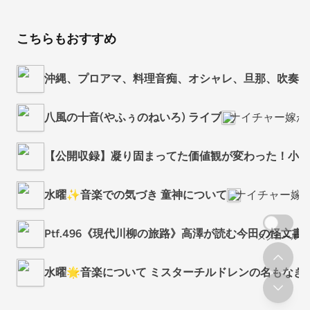
こちらもおすすめ
沖縄、プロアマ、料理音痴、オシャレ、旦那、吹奏楽
八風の十音(やふぅのねいろ) ライブ
ナイチャー嫁が
【公開収録】凝り固まってた価値観が変わった！小説
水曜✨音楽での気づき 童神について
ナイチャー嫁
Ptf.496《現代川柳の旅路》高澤が読む今田の怪文書(1
スクロール
水曜︎🌟音楽について ミスターチルドレンの名もなき