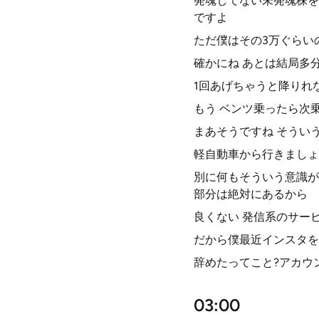
発魂してない未発魂株を
ですよ
ただ僕はその3万ぐらい
確かにね あとは結局多
1回あげちゃうと降りれ
もう ベンツ乗ったら次
まあそうですね そうい
軽自動車から行きましょ
別に何もそういう意識が
部分は絶対にあるから
良くない 発信系のサー
だから僕最近インスタを
辞めたってこと?アカウ
03:00