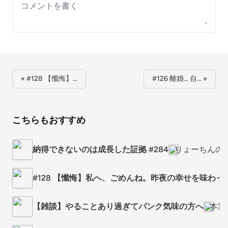
Your comment
« #128 【懺悔】…
#126 離婚… 自… »
こちらもおすすめ
納得できないのは成長した証拠 #284
りょーちんの
#128 【懺悔】私へ、ごめんね。昨夜の幸せを味わっ
【雑談】やることあり過ぎてパンク気味の方へ
本業