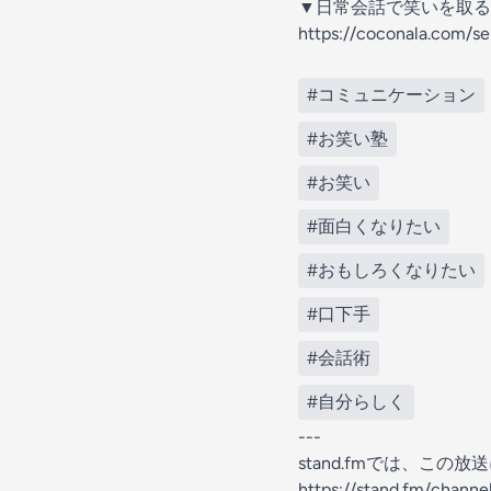
▼日常会話で笑いを取る
https://coconala.com/s
#コミュニケーション
#お笑い塾
#お笑い
#面白くなりたい
#おもしろくなりたい
#口下手
#会話術
#自分らしく
---
stand.fmでは、こ
https://stand.fm/chann