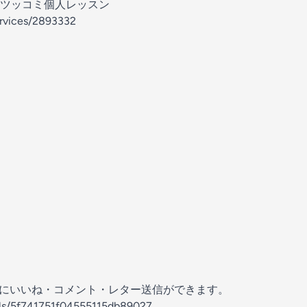
ツッコミ個人レッスン
ervices/2893332
の放送にいいね・コメント・レター送信ができます。
els/5f741751f04555115db89027