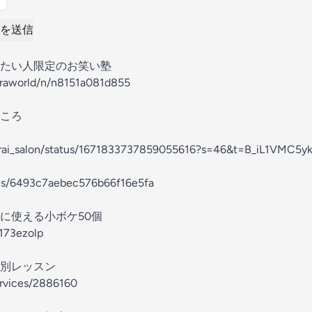
を送信
たい人限定のお笑い塾
araworld/n/n8151a081d855
ころ
warai_salon/status/1671833737859055616?s=46&t=B_iL1VMC5
des/6493c7aebec576b66f16e5fa
に使える小ボケ50個
@173ezolp
別レッスン
ervices/2886160