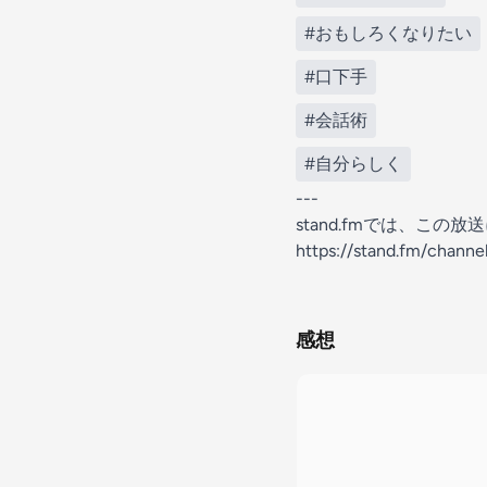
#おもしろくなりたい
#口下手
#会話術
#自分らしく
---
stand.fmでは、こ
https://stand.fm/chann
感想