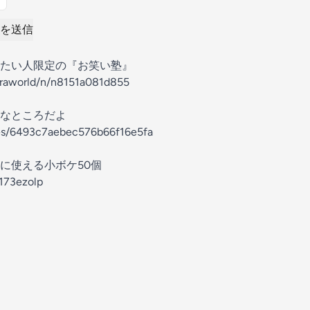
を送信
たい人限定の『お笑い塾』
araworld/n/n8151a081d855
なところだよ
des/6493c7aebec576b66f16e5fa
に使える小ボケ50個
@173ezolp