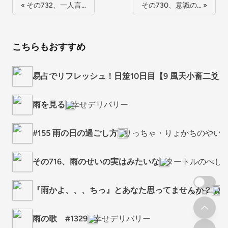
« その732、一人言…
その730、意識の… »
こちらもおすすめ
易占でリフレッシュ！日筮10日目【9 風天小畜二爻】
雨を見る
幸せデリバリー
#155 雨の日の過ごし方
りっちゃ・りょかちのやい
その716、雨のせいの実はみたいな
タートルのべし
『雨かよ、、、ちっ』とあなた思ってませんか？
A
スクロール
雨の歌 #1329
幸せデリバリー