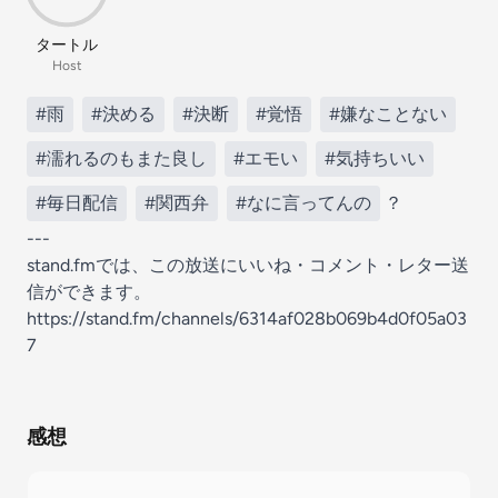
タートル
Host
#雨
#決める
#決断
#覚悟
#嫌なことない
#濡れるのもまた良し
#エモい
#気持ちいい
#毎日配信
#関西弁
#なに言ってんの
？
---
stand.fmでは、この放送にいいね・コメント・レター送
信ができます。
https://stand.fm/channels/6314af028b069b4d0f05a03
7
感想