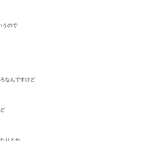
いうので
ろなんですけど
ど
たりとか