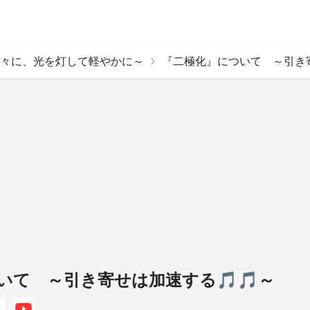
日々に、光を灯して軽やかに～
『二極化』について ～引き寄
いて ～引き寄せは加速する🎵🎵～