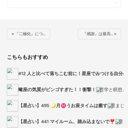
« 『二極化』につ…
『感謝』は最高… »
こちらもおすすめ
#12 人と比べて落ちこむ前に！星座でみつける自分
蠍座の気質がビンゴすぎた！！衝撃！
哲学と瞑想と
【星占い】495 🌙月♓️うお座タイムは癒す
星まじ
【星占い】441 マイルーム、踏み込まないで❣️
星ま