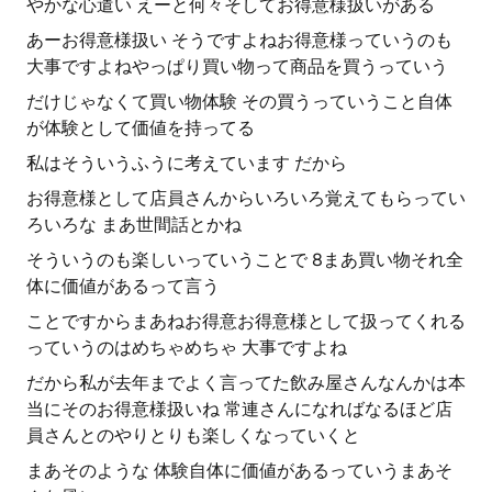
やかな心遣い えーと何々そしてお得意様扱いがある
あーお得意様扱い そうですよねお得意様っていうのも
大事ですよねやっぱり買い物って商品を買うっていう
だけじゃなくて買い物体験 その買うっていうこと自体
が体験として価値を持ってる
私はそういうふうに考えています だから
お得意様として店員さんからいろいろ覚えてもらってい
ろいろな まあ世間話とかね
そういうのも楽しいっていうことで 8まあ買い物それ全
体に価値があるって言う
ことですからまあねお得意お得意様として扱ってくれる
っていうのはめちゃめちゃ 大事ですよね
だから私が去年までよく言ってた飲み屋さんなんかは本
当にそのお得意様扱いね 常連さんになればなるほど店
員さんとのやりとりも楽しくなっていくと
まあそのような 体験自体に価値があるっていうまあそ