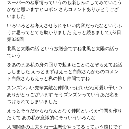
スーパーのね事情っていうのも楽しみにしてみていこう
かなと思いますヒロポン さんコメントありがとうござ
いました
いろいろとね考えさせられるいい内容だったなというふ
うに思ってとても助かりました えっと続きましてが3日
第335回
北風と太陽の話 という放送会ですね北風と太陽の話っ
ていう
をあのまあ私の身の回りで起きたことになぞらえてお話
ししました えっとまずはえっと白熊さんからのコメン
ト白熊さんもえっと私の推し仲間ですね
ズンズンいい先輩素敵な仲間いっぱいだね可愛い子いつ
ありがとうございます そうズンズンっていうあだ名を
つけられてしまいました
えっとそうだからねなんとなく仲間というか仲間を作り
たくて あの私が意識的にそういういろんな
人間関係の工夫をね一生懸命やってるっていう感じです