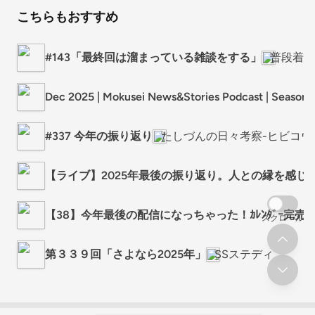
こちらもおすすめ
#143「最終回は溜まっている雑談をする」
普段着キ
Dec 2025 | Mokusei News&Stories Podcast | Season
#337 今年の振り返り
たしづんの日々考察-ヒビコウ
【ライブ】2025年最後の振り返り。人との縁を感じ
【38】今年最後の配信になっちゃった！ｶﾚﾝﾀﾞｰ完売/3
スクロール
第３３９回「さよなら2025年」
SSステディ