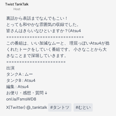
Twist TankTalk
Host
裏話から表話までなんでもこい！
とっても和やかな雰囲気の収録でした。
皆さんはきらいなひといますか？(Atsu4
==============================
この番組は、いい加減なムーと、 理屈っぽいAtsu4が捻
くれたトークをしていく番組です。 小さなことから大
きなことまで深堀していきます。
=======================
出演
タンクA : ムー
タンクB : Atsu4
編集 : Atsu4
お便り・感想・質問 ↓
onl.la/FsmsWD8
X(Twitter) @_tanktalk
#タントツ
#むとい