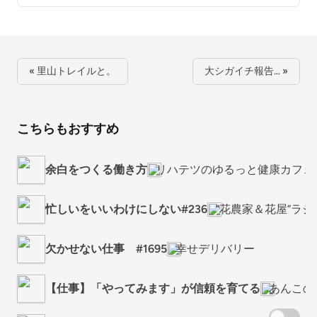
« 里山トレイルと。
大シガイチ報告… »
こちらもおすすめ
余白をつくる働き方
リハテツのゆるっと健康カフェ
忙しいをいいわけにしない#236
“花農家＆花屋”ラ
欠かせない仕事 #1695
幸せデリバリー
【仕事】「やってみます」が信頼を育てる
あんこの