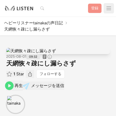
検索
登録
ヘビーリスナーtainakaの声日記
天網恢々疎にし漏らさず
2025-08-01
09:32
天網恢々疎にし漏らさず
1
Star
フォローする
再生
メッセージを送信