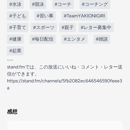
#水泳
#競泳
#コーチ
#コーチング
#子ども
#習い事
#TeamYAKIONIGIRI
#子育て
#スポーツ
#親子
#レター募集中
#健康
#毎日配信
#エンタメ
#雑談
#起業
---
stand.fmでは、この放送にいいね・コメント・レター送
信ができます。
https://stand.fm/channels/5fb2082ec646546590feee3
a
感想