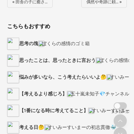
« 田舎の子に癒さ…
偶然や奇跡に頼… »
こちらもおすすめ
思考の塊
ぼくらの感情のゴミ箱
思ったことは、思ったときに言おう
ぼくらの感情の
悩みが多いなら、こう考えたらいいよ🤔
すいみーす
【考えるより感じろ】
五十嵐未知子💎チャンネル
【1番になる時に考えてること】
すいみーすいまーの
スクロール
考える日🤔
すいみーすいまーの初志貫徹🐳