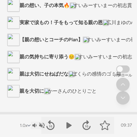
親の想い、子の本気🔥
すいみーすいまーの初志貫徹
実家で涙もの！子をもって知る親の恩
広川まゆのA
【親の想いとコーチのPlan】
すいみーすいまーの初
親の気持ちに寄り添う😊
すいみーすいまーの初志貫
親は大切にせねばだな
ぼくらの感情のゴミ箱
スクロール
親を大切に
かーさんのひとりごと
09:37