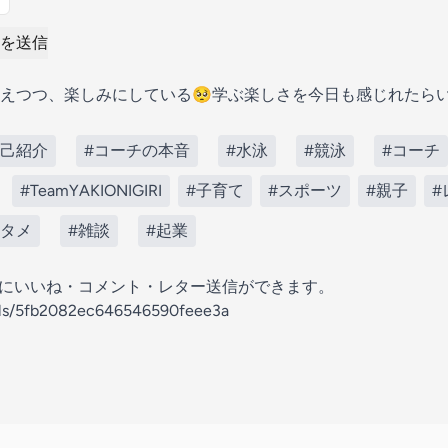
を送信
えつつ、楽しみにしている🥺学ぶ楽しさを今日も感じれたら
自己紹介
#コーチの本音
#水泳
#競泳
#コーチ
#TeamYAKIONIGIRI
#子育て
#スポーツ
#親子
#
ンタメ
#雑談
#起業
の放送にいいね・コメント・レター送信ができます。
nels/5fb2082ec646546590feee3a