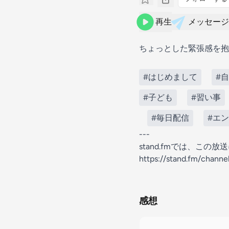
再生
メッセージ
ちょっとした緊張感を抱
#はじめまして
#
#子ども
#習い事
#毎日配信
#エ
---
stand.fmでは、こ
https://stand.fm/chan
感想