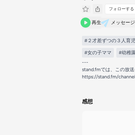
フォローする
再生
メッセージ
#２才差ずつの３人育
#女の子ママ
#幼稚
---
stand.fmでは、こ
https://stand.fm/chann
感想