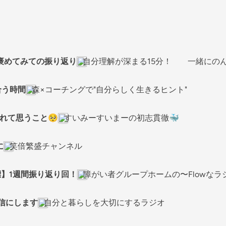
を褒めてみての振り返り
自分理解が深まる15分！ 一緒にの
合う時間
森×コーチングで"自分らしく生きるヒント"
れて思うこと🥺
すいみーすいまーの初志貫徹🐳
に
笑倍繁盛チャンネル
目標】1週間振り返り回！
障がい者グループホームの〜Flowなラ
3配信にします
自分と暮らしを大切にするラジオ