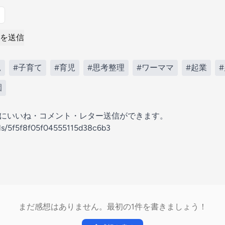
を送信
児
#子育て
#育児
#思考整理
#ワーママ
#起業
園
の放送にいいね・コメント・レター送信ができます。
els/5f5f8f05f04555115d38c6b3
まだ感想はありません。最初の1件を書きましょう！