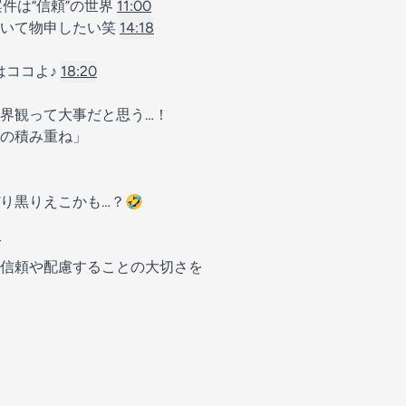
件は“信頼”の世界
11:00
ついて物申したい笑
14:18
はココよ♪
18:20
界観って大事だと思う…！
の積み重ね」
り黒りえこかも…？🤣
て
信頼や配慮することの大切さを