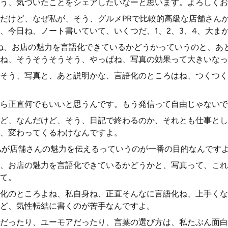
う、気づいたことをシェアしたいなーと思います。よろしくお
だけど、なぜ私が、そう、グルメPRで比較的高級な店舗さんか
、今日ね、ノート書いていて、いくつだ、1、2、3、4、大ま
ね、お店の魅力を言語化できているかどうかっていうのと、あ
ね、そうそうそうそう、やっぱね、写真の効果って大きいなっ
そう、写真と、あと説明かな、言語化のところはね、つくつく
ら正直何でもいいと思うんです。もう発信って自由じゃないで
ど、なんだけど、そう、日記で終わるのか、それとも仕事とし
、変わってくるわけなんですよ。
私が店舗さんの魅力を伝えるっていうのが一番の目的なんです
、お店の魅力を言語化できているかどうかと、写真って、これ
て。
化のところよね、私自身ね、正直そんなに言語化ね、上手くな
ど、気性転結に書くのが苦手なんですよ。
だったり、ユーモアだったり、言葉の選び方は、私たぶん面白