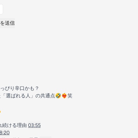
を送信
っぴり辛口かも？
選ばれる人」の共通点🤣❤️‍🔥笑

ばれ続ける理由
03:55
8:20