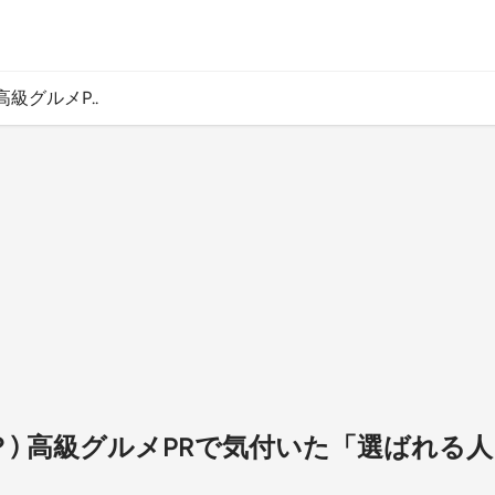
高級グルメP..
も？) 高級グルメPRで気付いた「選ばれる