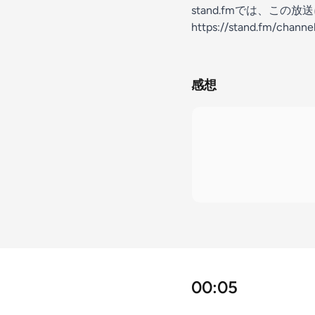
stand.fmでは、こ
https://stand.fm/chan
感想
00:05