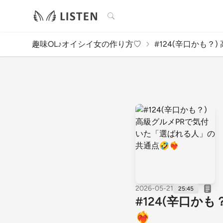
検索
趣味OL♪オイシイ女の作り方♡
#124(辛口かも？) 
2026-05-21
25:45
#124(辛口か
❤️‍🔥