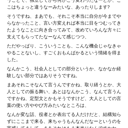
うことで、独立してから何かこう変わったなーとか、こ
こはちょっと違うなーみたいな、あったりします?
そうですね、まあでも、それこそ本当に自分が今までや
らなかったこと、言い方変えれば本当に目をつむってき
たようなことに向き合ってみて、改めていろんな方々に
支えてもらってたなーなんて感じつつ、
ただやっぱり、こういうことも、こんな機会じゃなきゃ
やることないし、すごくおもんばかるという情緒を得ま
した。
なんかこう、社会人としての部分というか、なかなか経
験しない部分ではありそうですね。
まあそれこそなんて言うんですかね、取り繕うとか、大
人としての振る舞い、あとはなんかこう、なんて言うん
ですかね、定型文とかもそうですけど、大人としての言
葉の使い方ややび方みたいなところは、
なんか変な話、役者とか表出てる人だけだと、結構知ら
ずにここまで来る、来ちゃうもんなんだなーというのを