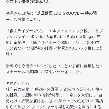
ゲスト：俳優 滝澤諒さん
滝澤さん出演の『
芝居落語 EDO GROOVE ― 時の間
―
』の情報はこちら！
『仮面ライダーガヴ』ニエルブ・ストマック役、『ヒプ
ノシスマイク -Division Rap Battle- Rule the Stage』有
栖川帝統役、『舞台サイボーグ009』、シキ／0010プ
ラス役などで活躍中の俳優・滝澤諒さんがラジ推しに登
場！
後編では今後チャレンジしたいことや事前に募集したリ
スナーからの質問にお答えいただきました。
▼聴きどころ
独立後の変化 ／ 映画への野望 ／ 顔立ちを活かした役へ
の挑戦 ／ 最新のMBTI診断結果 ／ 「今」を大切に ／ 自
分だけの表現を届けるには ／ 舞台上での心がけ ／ 落語
からの学び ／ プレッシャーを楽しみ緊張を味方にする