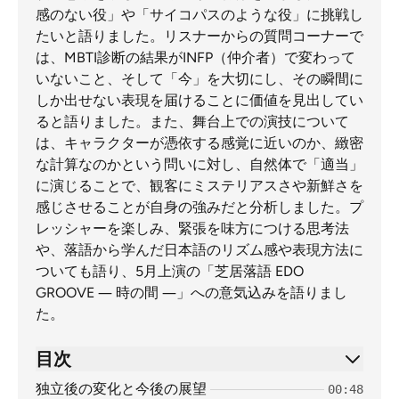
感のない役」や「サイコパスのような役」に挑戦し
たいと語りました。リスナーからの質問コーナーで
は、MBTI診断の結果がINFP（仲介者）で変わって
いないこと、そして「今」を大切にし、その瞬間に
しか出せない表現を届けることに価値を見出してい
ると語りました。また、舞台上での演技について
は、キャラクターが憑依する感覚に近いのか、緻密
な計算なのかという問いに対し、自然体で「適当」
に演じることで、観客にミステリアスさや新鮮さを
感じさせることが自身の強みだと分析しました。プ
レッシャーを楽しみ、緊張を味方につける思考法
や、落語から学んだ日本語のリズム感や表現方法に
ついても語り、5月上演の「芝居落語 EDO
GROOVE ― 時の間 ―」への意気込みを語りまし
た。
目次
独立後の変化と今後の展望
00:48