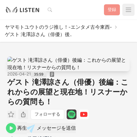
検索
登録
ヤマモトユウトのラジ推し！-エンタメ古今東西-
ゲスト 滝澤諒さん（俳優）後..
2026-04-21
35:59
ゲスト 滝澤諒さん（俳優）後編：こ
れからの展望と現在地！リスナーか
らの質問も！
フォローする
再生
メッセージを送信