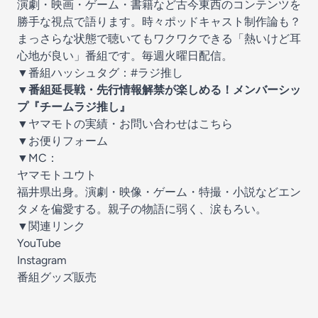
演劇・映画・ゲーム・書籍など古今東西のコンテンツを
勝手な視点で語ります。時々ポッドキャスト制作論も？
まっさらな状態で聴いてもワクワクできる「熱いけど耳
心地が良い」番組です。毎週火曜日配信。
▼番組ハッシュタグ：#ラジ推し
▼番組延長戦・先行情報解禁が楽しめる！メンバーシッ
プ『チームラジ推し』
▼ヤマモトの実績・お問い合わせはこちら
▼お便りフォーム
▼MC：
ヤマモトユウト
福井県出身。演劇・映像・ゲーム・特撮・小説などエン
タメを偏愛する。親子の物語に弱く、涙もろい。
▼関連リンク
YouTube
Instagram
番組グッズ販売