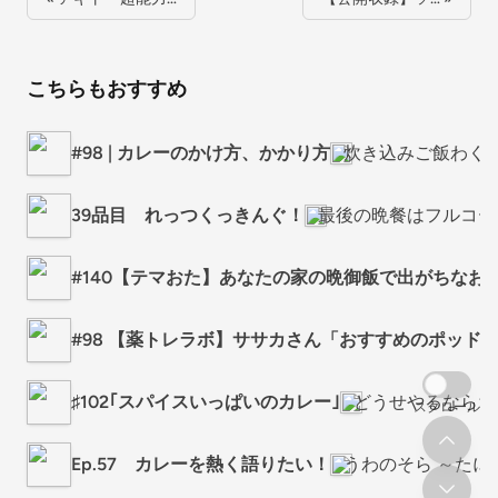
こちらもおすすめ
#98 | カレーのかけ方、かかり方
炊き込みご飯わく
39品目 れっつくっきんぐ！
最後の晩餐はフルコー
#140【テマおた】あなたの家の晩御飯で出がちなお
#98 【薬トレラボ】ササカさん「おすすめのポッド
♯102｢スパイスいっぱいのカレー｣
どうせやるならち
スクロール
Ep.57 カレーを熱く語りたい！
うわのそら ～たに