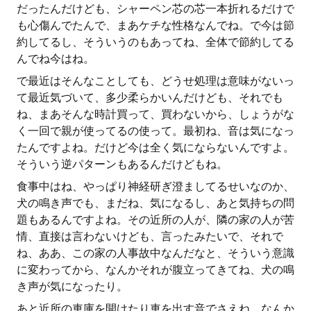
だったんだけども、シャーペン芯の芯一本折れるだけで
も心傷んでたんで、まあケチな性格なんでね。で今は節
約してるし、そういうのもあってね、全体で節約してる
んでね今はね。
で最近はそんなことしても、どうせ処理は意味がないっ
て最近気づいて、多少柔らかいんだけども、それでも
ね、まあそんな時計買って、買わないから、しょうがな
く一回で親が使ってるの使って。最初ね、音は気になっ
たんですよね。だけど今は全く気にならないんですよ。
そういう逆パターンもあるんだけどもね。
食事中はね、やっぱり神経研ぎ澄ましてるせいなのか、
犬の鳴き声でも、まだね、気になるし、あと気持ちの問
題もあるんですよね。その近所の人が、隣の家の人が苦
情、直接は言わないけども、言ったみたいで、それで
ね、ああ、この家の人事故中なんだなと、そういう意識
に変わってから、なんかそれが腹立ってきてね、犬の鳴
き声が気になったり。
あと近所の車庫を開けたり車を出す音でさえね、なんか