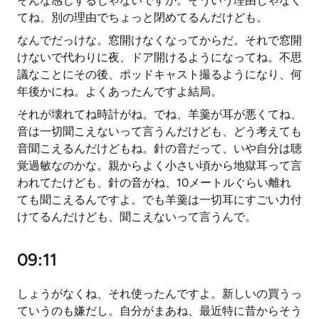
そんな感じするじゃないですか。そういう理由じゃなく
てね、別の理由でちょっと閉めてるんだけども。
なんでだっけな。窓開けなくなってからだ。それで窓開
けないで代わりに夜、ドア開けるようになってね。不思
議なことにその後、ポッドキャスト撮るようになり、何
年後かにね。よくあったんですよ結局。
それが壊れてね時計がね。でね、羊羹が耳が悪くてね、
音は一切聞こえないって言うんだけども、どう考えても
音聞こえるんだけどもね。針の音だって、いや自分は聴
覚過敏なのかな。親からよく小さい頃から地獄耳って言
われてたけども、針の音がね、10メートルぐらい離れ
ても聞こえるんですよ。でも羊羹は一切耳にすごい力付
けてるんだけども、聞こえないって言うんで。
09:11
しょうがなくね、それ使ったんですよ。新しいの買うっ
ていうのも嫌だし。自分がまあね、最近特に昔からそう