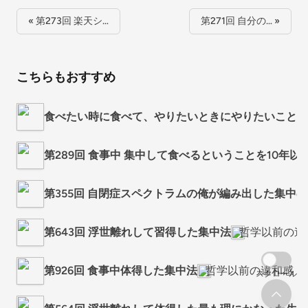
« 第273回 楽天シ…
第271回 自分の… »
こちらもおすすめ
食べたい時に食べて、やりたいときにやりたいことを
第289回 食事中 集中して食べるということを10
第355回 自閉症スペクトラムの俺が編み出した集中
第643回 浮世離れして習得した集中法
哲学以前の違
第926回 食事中体得した集中法
哲学以前の違和感
スクロール