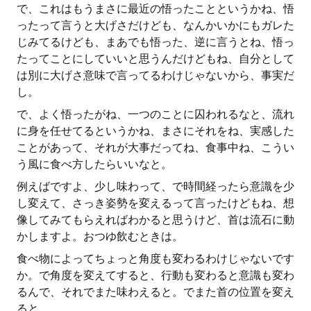
で、これはもうまさに最近の悟ったことというかね、悟
ったって言うと大げさだけども、なんかいかにもガレた
じみてるけども、まあでも悟った、逆に言うとね、悟っ
たってことにしていいと思うんだけどもね、自分として
は別に大げさ意味で言ってるわけじゃないから、事実だ
し。
で、よく悟ったがね、一つのことに囚われるなと、流れ
に身を任せてるというかね、まさにそれをね、実感した
ことがあって、それが大事だってね、食事中ね、こうい
う風に食べ方したらいいなと。
例えばですよ、少し味わって、で時間経ったら意識を少
し変えて、さっき姿勢を変えるって言ったけどもね、想
像してみてもらえればわかると思うけど、首は流石に動
かしますよ。おつゆ飲むときは。
食べ物によってちょっと角度も変わるわけじゃないです
か。で角度を変えてすると、行動も変わると意識も変わ
るんで、それでまた味わえると。でまた首の位置を変え
ると。