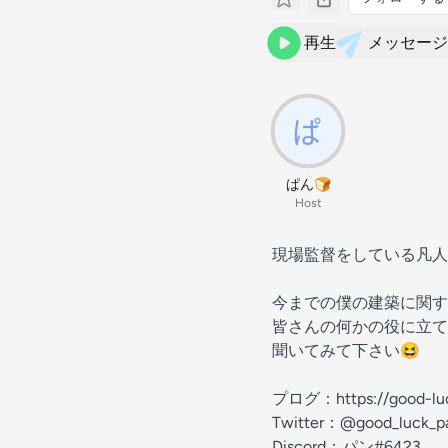
再生
メッセージ
ぱん🍞
Host
現場監督をしている凡人
今までの僕の建築に関す
皆さんの何かの役に立て
聞いてみて下さい😆
プログ：https://good-luc
Twitter：@good_luck_p
Discord：パン#6423