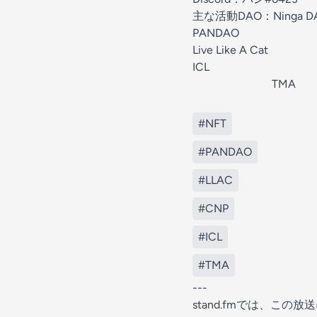
主な活動DAO：Ninga D
PANDAO
Live Like A Cat
ICL
TMA
#NFT
#PANDAO
#LLAC
#CNP
#ICL
#TMA
---
stand.fmでは、こ