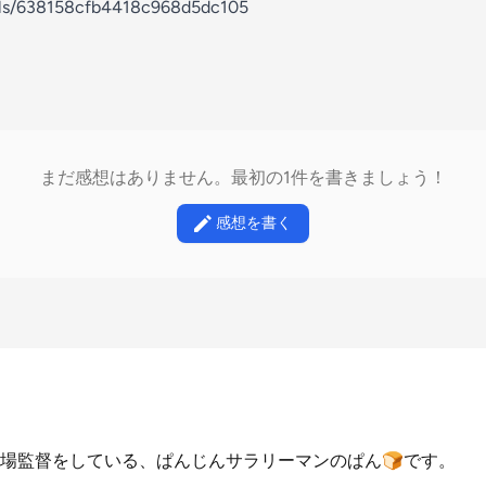
nels/638158cfb4418c968d5dc105
まだ感想はありません。最初の1件を書きましょう！
感想を書く
場監督をしている、ぱんじんサラリーマンのぱん🍞です。