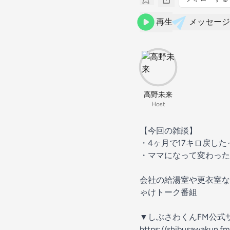
再生
メッセージ
高野未来
Host
【今回の雑談】
・4ヶ月で17キロ戻した
・ママになって変わった
会社の給湯室や更衣室な
ゃけトーク番組
▼しぶさわくんFM公式
⁠⁠https://shibusawakun.fm/⁠