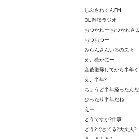
しぶさわくんFM
OL 雑談ラジオ
おつかれー おつかれさ
おつおつー
みらんさんいるの久々
え、確かにー
産後復帰してから半年ぐ
え、半年?
ちょうど半年経ったんだ
ぴったり半年だね
えー
どうですか?仕事
どう?できてる?大丈夫?