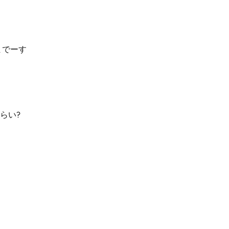
までーす
らい?