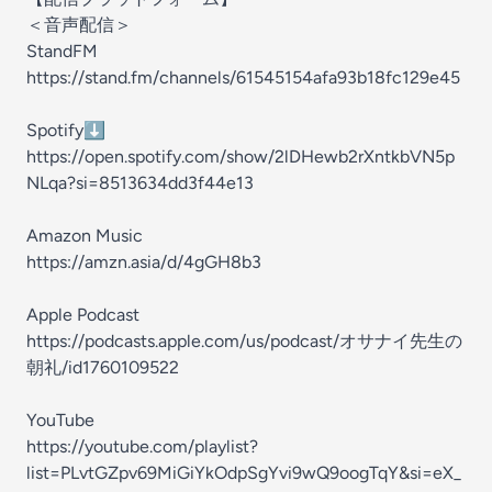
＜音声配信＞
StandFM
https://stand.fm/channels/61545154afa93b18fc129e45
Spotify⬇️
https://open.spotify.com/show/2lDHewb2rXntkbVN5p
NLqa?si=8513634dd3f44e13
Amazon Music
https://amzn.asia/d/4gGH8b3
Apple Podcast
https://podcasts.apple.com/us/podcast/オサナイ先生の
朝礼/id1760109522
YouTube
https://youtube.com/playlist?
list=PLvtGZpv69MiGiYkOdpSgYvi9wQ9oogTqY&si=eX_