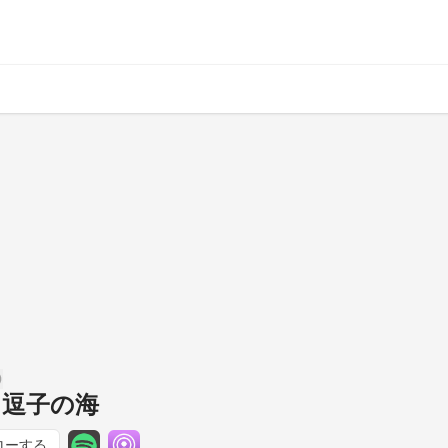
日 逗子の海
ローする