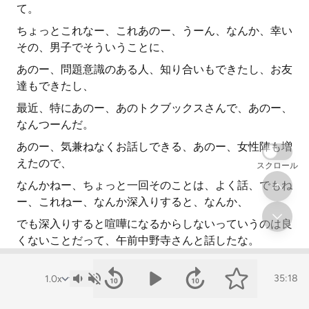
て。
ちょっとこれなー、これあのー、うーん、なんか、幸い
その、男子でそういうことに、
あのー、問題意識のある人、知り合いもできたし、お友
達もできたし、
最近、特にあのー、あのトクブックスさんで、あのー、
なんつーんだ。
あのー、気兼ねなくお話しできる、あのー、女性陣も増
えたので、
スクロール
なんかねー、ちょっと一回そのことは、よく話、でもね
ー、これねー、なんか深入りすると、なんか、
でも深入りすると喧嘩になるからしないっていうのは良
くないことだって、午前中野寺さんと話したな。
おい、このことの専門、専門家って言ったら怒られるの
かな?
35:18
これが本当に東京同情、東京都同情党を勧めてくれた人