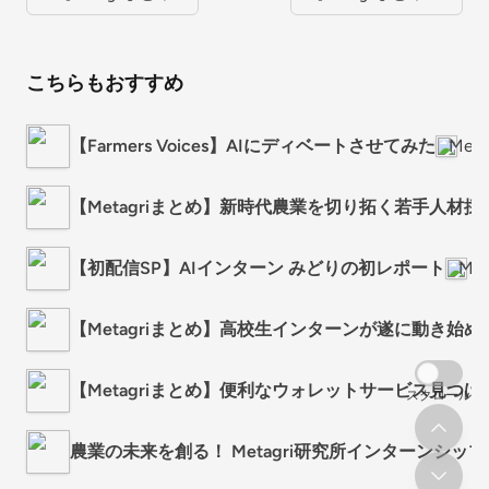
こちらもおすすめ
【Farmers Voices】AIにディベートさせてみた
Met
【Metagriまとめ】新時代農業を切り拓く若手人材採
【初配信SP】AIインターン みどりの初レポート
Met
【Metagriまとめ】高校生インターンが遂に動き始
【Metagriまとめ】便利なウォレットサービス見つ
スクロール
農業の未来を創る！ Metagri研究所インターンシップ2