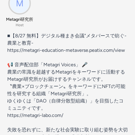
Metagri研究所
Host
■【8/27 無料】デジタル種まき会議"メタバースで紡ぐ-
農業と教育-
https://metagri-education-metaverse.peatix.com/view
📢 音声配信部「Metagri Voices」 🎤
農業の常識を超越するMetagriをキーワードに活動する
Metagri研究所がお届けするチャンネルです。
〝農業×ブロックチェーン〟をキーワードにNFTの可能
性を研究する組織「Metagri研究所」。
ゆくゆくは「DAO（自律分散型組織）」を目指したコ
ミュニティです。
https://metagri-labo.com/
失敗を恐れずに、新たな社会実験に取り組む姿勢を大切