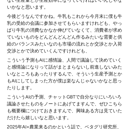
ない生産量とか生産効率になっていければいいんじゃな
いかなと思います。
今後どうなんですかね。牛乳もこれから今月末に僕も牛
乳の受給の会議に参加させてもらいますけれども、やっ
ぱり牛乳の消費なかなか伸びていなくて、消費者が求め
ていないものをどんどんどんどん作るみたいな需要と供
給のバランスみたいなのも市場の流れとか交渉とか入荷
交渉とかで決めていくんですけれども、
こういう予測もAIに感情論、人間で議論して決めていく
と感情論になりって話がまとまらないし前進しないみた
いなところもあったりするんで、そういう生産予測とか
もAIにしてしまった方が僕は楽なんじゃないかなと思っ
たりします。
こういうAIの予測、チャットGBTで自分なりにいろいろ
議論させたものをノートにあげてますんで、ぜひこちら
も概要欄につけておきますんで、興味ある方は見ていた
だけたら嬉しいなと思います。
2025年AI×農業来るのかという話で、ベタグリ研究所、