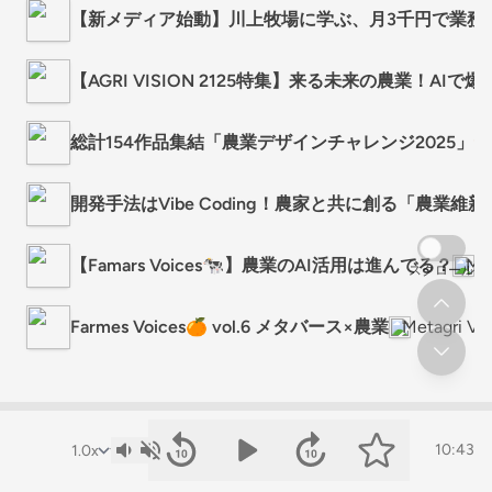
【新メディア始動】川上牧場に学ぶ、月3千円で業務
【AGRI VISION 2125特集】来る未来の農業！AIで
総計154作品集結「農業デザインチャレンジ2025」
開発手法はVibe Coding！農家と共に創る「農業
【Famars Voices🐄】農業のAI活用は進んでる？
Met
スクロール
Farmes Voices🍊 vol.6 メタバース×農業
Metagri 
10:43