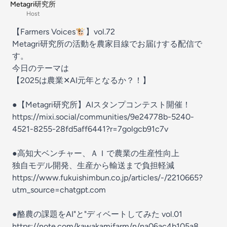
Metagri研究所
Host
【Farmers Voices🐮】vol.72
Metagri研究所の活動を農家目線でお届けする配信で
す。
今日のテーマは
【2025は農業✕AI元年となるか？！】
●【Metagri研究所】AIスタンプコンテスト開催！
https://mixi.social/communities/9e24778b-5240-
4521-8255-28fd5aff6441?r=7golgcb91c7v
●高知大ベンチャー、ＡＩで農業の生産性向上
独自モデル開発、生産から輸送まで負担軽減
https://www.fukuishimbun.co.jp/articles/-/2210665?
utm_source=chatgpt.com
●酪農の課題をAI"と"ディベートしてみた vol.01
https://note.com/kawakamifarm/n/na06ac4b105a8