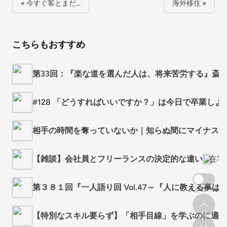
« 今すぐ客とまだ…
海外移住 »
こちらもおすすめ
第33回：『楽な道を選んだ人は、将来苦労する』斎
#128 「どうすればいいですか？」は今日で卒業しよ
相手の時間を奪っていないか｜知らぬ間にマイナス評
【雑談】会社員とフリーランスの決定的な違い
在宅
第３８１回『一人語り回 Vol.47～『人に教える事
スクロール
【特別なスキル要らず】「相手目線」を学ぶのに適し