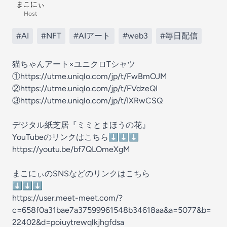
まこにぃ
Host
#AI
#NFT
#AIアート
#web3
#毎日配信
猫ちゃんアート×ユニクロTシャツ
①https://utme.uniqlo.com/jp/t/FwBmOJM
②https://utme.uniqlo.com/jp/t/FVdzeQI
③https://utme.uniqlo.com/jp/t/IXRwCSQ
デジタル紙芝居『ミミとまほうの花』
YouTubeのリンクはこちら⬇️⬇️⬇️
https://youtu.be/bf7QLOmeXgM
まこにぃのSNSなどのリンクはこちら
⬇️⬇️⬇️
https://user.meet-meet.com/?
c=658f0a31bae7a37599961548b34618aa&a=5077&b=
22402&d=poiuytrewqlkjhgfdsa