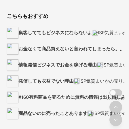
こちらもおすすめ
集客しててもビジネスにならないよ
HSP気質まい
お金なくて商品買えないと言われてしまったら。。。
情報発信ビジネスでお金を稼げる理由
HSP気質ま
発信しても収益でない理由
HSP気質まいかの売り
#160有料商品を売るために無料の情報は出し惜しみ
スクロール
商品ないのに売ったことあります
HSP気質まいか