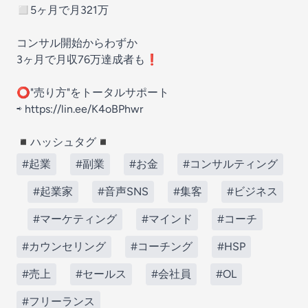
◻︎5ヶ月で月321万
コンサル開始からわずか
3ヶ月で月収76万達成者も❗️
⭕️"売り方"をトータルサポート
⇨ https://lin.ee/K4oBPhwr
◾ハッシュタグ◾
#起業
#副業
#お金
#コンサルティング
#起業家
#音声SNS
#集客
#ビジネス
#マーケティング
#マインド
#コーチ
#カウンセリング
#コーチング
#HSP
#売上
#セールス
#会社員
#OL
#フリーランス